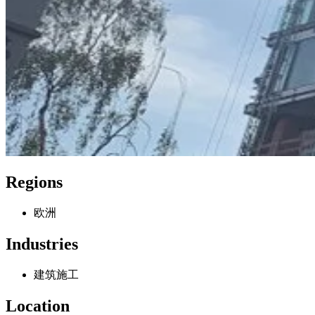
Regions
欧洲
Industries
建筑施工
Location