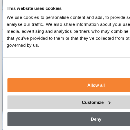
尺寸：
1.5 x 3.5–3.9 m (宽 x 长)
载重量：
3,000–3,200 kg
ALIMAK SCANDO 650
This website uses cookies
速度：
0–80/100 m/min
We use cookies to personalise content and ads, to provide s
Applications
analyse our traffic. We also share information about your use 
低层和高层建筑项目。
media, advertising and analytics partners who may combine it
ALIMAK SCANDO 650 FC-S /39-46 ext.
Size:
1.5 m (宽) x 2.8–5.0 m (长)
that you’ve provided to them or that they’ve collected from o
Capacity:
1500-3500 kg
尺寸：
1.5 x 3.9–4.6 m (宽 x 长)
governed by us.
Speed:
24 m/min
载重量：
2,800–3,000 kg
速度：
0–80/100 m/min
名字
*
ALIMAK SCANDO 650 FC-S /39-50 ext.
姓氏
*
尺寸：
1.5 x 3.9–5.0 m (宽 x 长)
Allow all
载重量：
2,800–2,900 kg
电子邮件
*
速度：
0–66 m/min
Customize
联系电话
*
Deny
所属公司
*