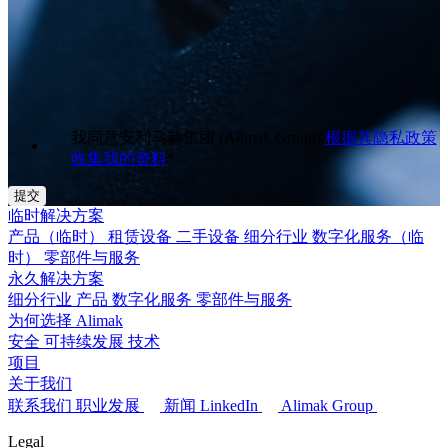
我同意安利马赫集团 (Alimak Group)
根据其隐私政策
收集我的资料
*
临时解决方案
产品（临时）
租赁设备
二手设备
细分行业
数字化服务（临
时）
零部件与服务
永久解决方案
细分行业
产品
数字化服务
零部件与服务
为何选择 Alimak
安全
可持续发展
技术
项目
关于我们
联系我们
职业发展
新闻
LinkedIn
Alimak Group
Legal