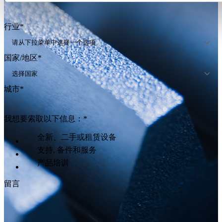
行业
*
国家/地区
*
城市
*
我想要索取以下信息：
*
全新、二手或租赁设备
支持, 备件和服务
产品培训
留言