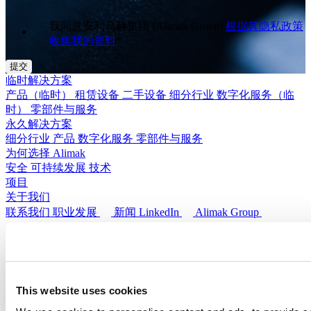
我同意安利马赫集团 (Alimak Group)
根据其隐私政策
收集我的资料
*
临时解决方案
产品（临时）
租赁设备
二手设备
细分行业
数字化服务（临
时）
零部件与服务
永久解决方案
细分行业
产品
数字化服务
零部件与服务
为何选择 Alimak
安全
可持续发展
技术
项目
关于我们
联系我们
职业发展
新闻
LinkedIn
Alimak Group
Legal
隐私政策
资产数据管理
法律声明
Cookies
违规举报
临时解决方案
This website uses cookies
产品（临时）
租赁设备
二手设备
细分行业
数字化服务（临