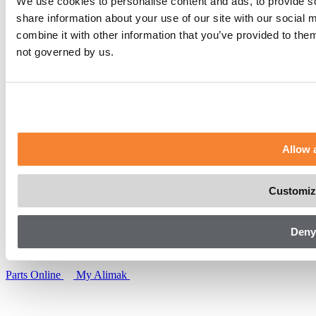
We use cookies to personalise content and ads, to provide so
时）
零部件与服务
share information about your use of our site with our social
永久解决方案
combine it with other information that you’ve provided to the
细分行业
产品
数字化服务
零部件与服务
not governed by us.
为何选择 Alimak
安全
可持续发展
技术
项目
关于我们
Allow a
联系我们
职业发展
新闻
LinkedIn
Alimak Group
Legal
Customiz
隐私政策
资产数据管理
法律声明
Cookies
违规举报
Deny
Copyright © 2026 Alimak Group. All rights reserved.
Parts Online
My Alimak