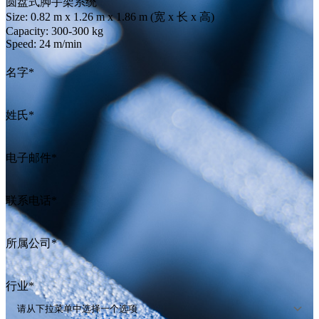
圆盘式脚手架系统
Size:
0.82 m x 1.26 m x 1.86 m (宽 x 长 x 高)
Capacity:
300-300 kg
Speed:
24 m/min
名字
*
姓氏
*
电子邮件
*
联系电话
*
所属公司
*
行业
*