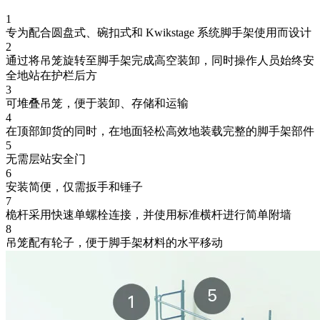
1
专为配合圆盘式、碗扣式和 Kwikstage 系统脚手架使用而设计
2
通过将吊笼旋转至脚手架完成高空装卸，同时操作人员始终安
全地站在护栏后方
3
可堆叠吊笼，便于装卸、存储和运输
4
在顶部卸货的同时，在地面轻松高效地装载完整的脚手架部件
5
无需层站安全门
6
安装简便，仅需扳手和锤子
7
桅杆采用快速单螺栓连接，并使用标准横杆进行简单附墙
8
吊笼配有轮子，便于脚手架材料的水平移动