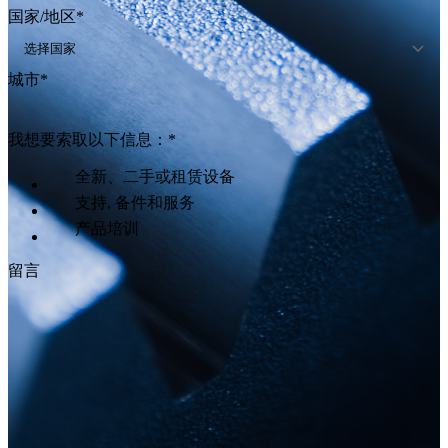
国家/地区
*
城市
*
我想要索取以下信息：
*
全新、二手或租赁设备
支持, 备件和服务
产品培训
留言