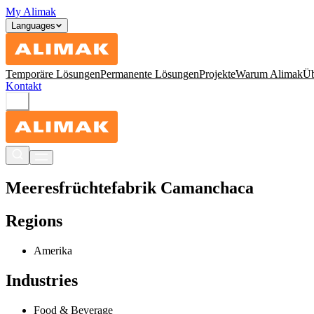
My Alimak
Languages
Temporäre Lösungen
Permanente Lösungen
Projekte
Warum Alimak
Üb
Kontakt
Meeresfrüchtefabrik Camanchaca
Regions
Amerika
Industries
Food & Beverage