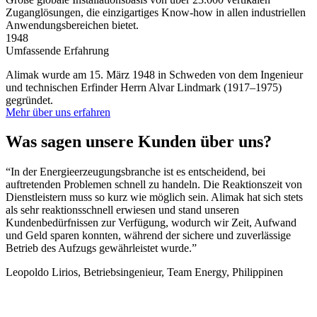
Zuganglösungen, die einzigartiges Know-how in allen industriellen
Anwendungsbereichen bietet.
1948
Umfassende Erfahrung
Alimak wurde am 15. März 1948 in Schweden von dem Ingenieur
und technischen Erfinder Herrn Alvar Lindmark (1917–1975)
gegründet.
Mehr über uns erfahren
Was sagen unsere Kunden über uns?
“In der Energieerzeugungsbranche ist es entscheidend, bei
“
auftretenden Problemen schnell zu handeln. Die Reaktionszeit von
d
Dienstleistern muss so kurz wie möglich sein. Alimak hat sich stets
N
als sehr reaktionsschnell erwiesen und stand unseren
U
Kundenbedürfnissen zur Verfügung, wodurch wir Zeit, Aufwand
W
und Geld sparen konnten, während der sichere und zuverlässige
a
Betrieb des Aufzugs gewährleistet wurde.”
M
Leopoldo Lirios, Betriebsingenieur, Team Energy, Philippinen