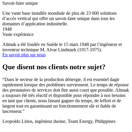
Savoir-faire unique
Une vaste base installée mondiale de plus de 23 000 solutions
d’accès vertical qui offre un savoir-faire unique dans tous les
domaines d’application industrielle.
1948
Vaste expérience
Alimak a été fondée en Suède le 15 mars 1948 par l’ingénieur et
inventeur technique M. Alvar Lindmark (1917-1975).
En savoir plus sur nous
Que disent nos clients notre sujet?
“Dans le secteur de la production dénergie, il est essentiel dagir
“
rapidement lorsque des problèmes surviennent. Le temps de réponse
d
des prestataires de services doit être aussi court que possible. Alimak
s
a toujours été très réactif et disponible pour répondre à nos besoins
b
en tant que clients, nous faisant gagner du temps, de leffort et de
n
largent tout en garantissant un fonctionnement sûr et fiable de
t
lascenseur.”
M
Leopoldo Lirios, ingénieur dusine, Team Energy, Philippines