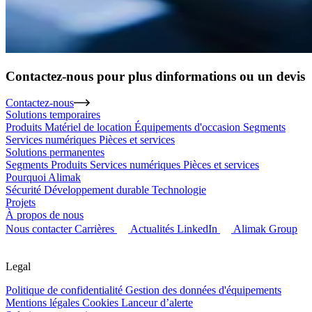
Contactez-nous pour plus dinformations ou un devis
Contactez-nous
Solutions temporaires
Produits
Matériel de location
Équipements d'occasion
Segments
Services numériques
Pièces et services
Solutions permanentes
Segments
Produits
Services numériques
Pièces et services
Pourquoi Alimak
Sécurité
Développement durable
Technologie
Projets
À propos de nous
Nous contacter
Carrières
Actualités
LinkedIn
Alimak Group
Legal
Politique de confidentialité
Gestion des données d'équipements
Mentions légales
Cookies
Lanceur d’alerte