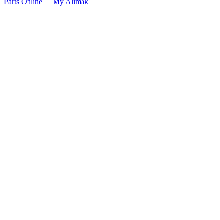
Parts Online
My Alimak