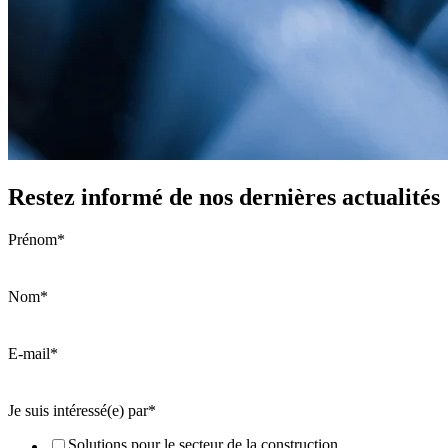
Restez informé de nos dernières actualités
Prénom
*
Nom
*
E-mail
*
Je suis intéressé(e) par
*
Solutions pour le secteur de la construction