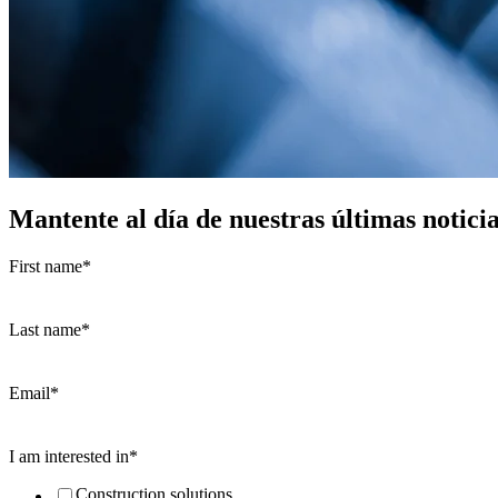
Mantente al día de nuestras últimas notici
First name
*
Last name
*
Email
*
I am interested in
*
Construction solutions