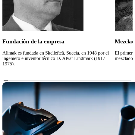
Fundación de la empresa
Mezclad
Alimak es fundada en Skellefteå, Suecia, en 1948 por el
El primer 
ingeniero e inventor técnico D. Alvar Lindmark (1917–
mezclador
1975).