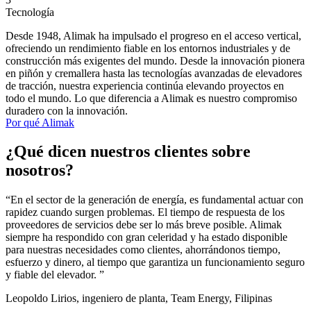
Tecnología
Desde 1948, Alimak ha impulsado el progreso en el acceso vertical,
ofreciendo un rendimiento fiable en los entornos industriales y de
construcción más exigentes del mundo. Desde la innovación pionera
en piñón y cremallera hasta las tecnologías avanzadas de elevadores
de tracción, nuestra experiencia continúa elevando proyectos en
todo el mundo. Lo que diferencia a Alimak es nuestro compromiso
duradero con la innovación.
Por qué Alimak
¿Qué dicen nuestros clientes sobre
nosotros?
“En el sector de la generación de energía, es fundamental actuar con
“
rapidez cuando surgen problemas. El tiempo de respuesta de los
d
proveedores de servicios debe ser lo más breve posible. Alimak
s
siempre ha respondido con gran celeridad y ha estado disponible
r
para nuestras necesidades como clientes, ahorrándonos tiempo,
n
esfuerzo y dinero, al tiempo que garantiza un funcionamiento seguro
c
y fiable del elevador. ”
M
Leopoldo Lirios, ingeniero de planta, Team Energy, Filipinas