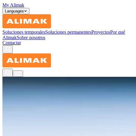
My Alimak
Languages
Soluciones temporales
Soluciones permanentes
Proyectos
Por qué
Alimak
Sobre nosotros
Contactar