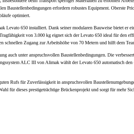
 insbesondere beim Transport sperriger Materialien zu erhöhten Arbeitsb
n Baustellenbedingungen erfordern robustes Equipment. Oberste Priorit
bläufe optimiert.
Levato 650 installiert. Dank seiner modularen Bauweise bietet er ein
 Tragfähigkeit von 3.000 kg eignet sich der Levato 650 ideal für den e
n schnellen Zugang zur Arbeitshöhe von 70 Metern und hilft dem Team
ung auch unter anspruchsvollen Baustellenbedingungen. Die verbesserte 
erungssystem ALC III von Alimak wählt der Levato 650 automatisch den e
uten Rufs für Zuverlässigkeit in anspruchsvollen Baustellenumgebunge
l für dieses prestigeträchtige Brückenprojekt und sorgt für mehr Siche