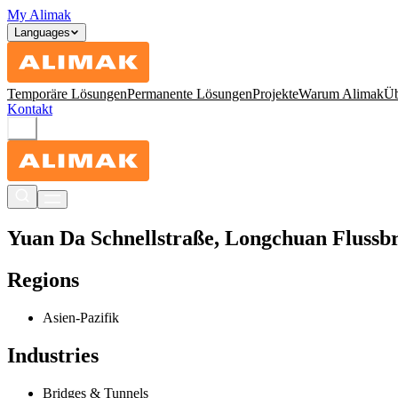
My Alimak
Languages
Temporäre Lösungen
Permanente Lösungen
Projekte
Warum Alimak
Üb
Kontakt
Yuan Da Schnellstraße, Longchuan Flussb
Regions
Asien-Pazifik
Industries
Bridges & Tunnels