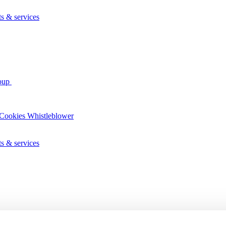
ts & services
oup
Cookies
Whistleblower
ts & services