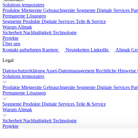
Solutions temporaires
Produkte
Mietgeräte
Gebrauchtgeräte
Segmente
Digitale Services
Par
Permanente Lösungen
Segmente
Produkte
Digitale Services
Teile & Service
Warum Alimak
Sicherheit
Nachhaltigkeit
Technologie
Projekte
Über uns
Kontakt aufnehmen
Karriere
Neuigkeiten
LinkedIn
Alimak Gr
Legal
Datenschutzerklärung
Asset-Datenmanagement
Rechtliche Hinweise
Solutions temporaires
Produkte
Mietgeräte
Gebrauchtgeräte
Segmente
Digitale Services
Par
Permanente Lösungen
Segmente
Produkte
Digitale Services
Teile & Service
Warum Alimak
Sicherheit
Nachhaltigkeit
Technologie
Projekte
Über uns