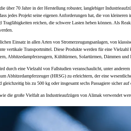
die über 70 Jahre in der Herstellung robuster, langlebiger Industrieauf
 dass jedes Projekt seine eigenen Anforderungen hat, die von kleineren 
Tragfähigkeiten reichen, die schwere Lasten heben können. Als Reakti
werden.
äglichen Einsatz in allen Arten von Stromerzeugungsanlagen, von klass
te vertikale Transportmittel. Diese Produkte werden für eine Vielzahl k
bern, Abhitzedampferzeugern, Kühltürmen, Solartürmen, Dämmen und H
ird durch eine Vielzahl von Fallstudien veranschaulicht, unter andere
 Abhitzedampferzeuger (HRSG) zu erleichtern, der eine wesentliche R
 gleichzeitig bis zu 500 kg oder insgesamt sechs Passagiere sicher auf
wie die große Vielfalt an Industrieaufzügen von Alimak verwendet we