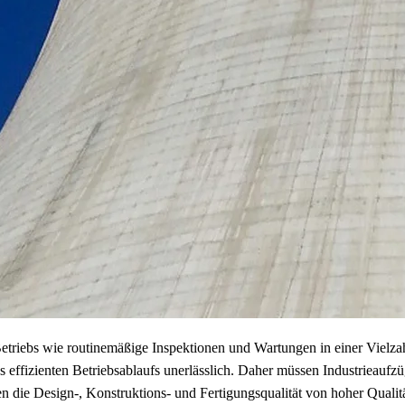
etriebs wie routinemäßige Inspektionen und Wartungen in einer Vielza
nes effizienten Betriebsablaufs unerlässlich. Daher müssen Industriea
 die Design-, Konstruktions- und Fertigungsqualität von hoher Qualitä