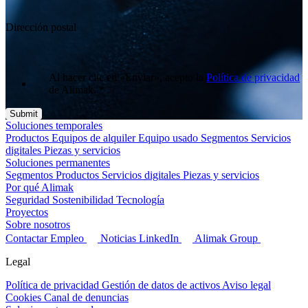
Dirección postal
Al hacer clic en «Enviar», acepto la
Política de privacidad
de Alimak.
*
Soluciones temporales
Productos
Equipos de alquiler
Equipo usado
Segmentos
Servicios
digitales
Piezas y servicios
Soluciones permanentes
Segmentos
Productos
Servicios digitales
Piezas y servicios
Por qué Alimak
Seguridad
Sostenibilidad
Tecnología
Proyectos
Sobre nosotros
Contactar
Empleo
Noticias
LinkedIn
Alimak Group
Legal
Política de privacidad
Gestión de datos de activos
Aviso legal
Cookies
Canal de denuncias