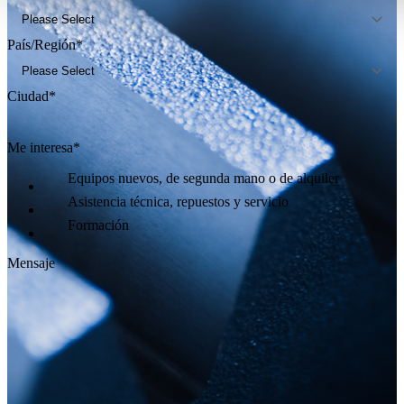
País/Región
*
Ciudad
*
Me interesa
*
Equipos nuevos, de segunda mano o de alquiler
Asistencia técnica, repuestos y servicio
Formación
Mensaje