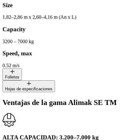
Size
1,82–2,86 m x 2,60–4,16 m (An x L)
Capacity
3200 – 7000 kg
Speed, max
0.52 m/s
Folletos
Hojas de especificaciones
ALIMAK SE TM
Ventajas de la gama Alimak SE TM
ALIMAK SE TM
Gama de elevadores de alta capacidad
Gama de elevadores de alta capacidad
ALTA CAPACIDAD: 3.200–7.000 kg