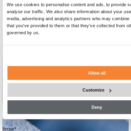
We use cookies to personalise content and ads, to provide s
Applications
analyse our traffic. We also share information about your use 
Utilizado en una amplia gama de aplicaciones industriales
media, advertising and analytics partners who may combine it
Size:
1,82–2,86 m x 2,60–4,16 m (An x L)
that you’ve provided to them or that they’ve collected from o
Capacity:
3200-7000 kg
governed by us.
Speed:
0.52 m/s
Nombre
*
Apellido
*
Allow all
Correo electrónico
*
Customize
Número de teléfono
*
Deny
Nombre de la empresa
*
Sector
*