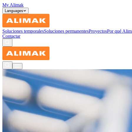
My Alimak
Languages
Soluciones temporales
Soluciones permanentes
Proyectos
Por qué Alim
Contactar