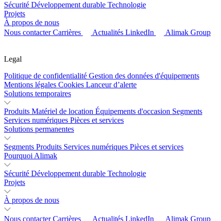
Sécurité
Développement durable
Technologie
Projets
À propos de nous
Nous contacter
Carrières
Actualités
LinkedIn
Alimak Group
Legal
Politique de confidentialité
Gestion des données d'équipements
Mentions légales
Cookies
Lanceur d’alerte
Solutions temporaires
Produits
Matériel de location
Équipements d'occasion
Segments
Services numériques
Pièces et services
Solutions permanentes
Segments
Produits
Services numériques
Pièces et services
Pourquoi Alimak
Sécurité
Développement durable
Technologie
Projets
À propos de nous
Nous contacter
Carrières
Actualités
LinkedIn
Alimak Group