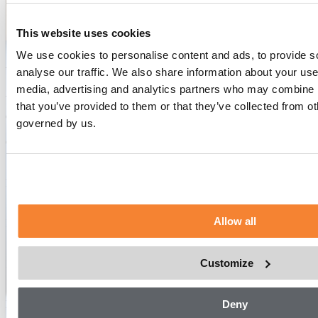
This website uses cookies
We use cookies to personalise content and ads, to provide s
ALIMAK PL
analyse our traffic. We also share information about your use 
media, advertising and analytics partners who may combine it
Applications
that you’ve provided to them or that they’ve collected from o
Convient aux entrepôts et aux installations logistiques.
governed by us.
Size:
1,4–3,2 m (l) x 1,5–3,1 m (L)
Capacity:
500-2000 kg
Speed:
0.3 m/s
Prénom
*
Allow all
Nom
*
Customize
E-mail
*
Numéro de téléphone
*
Deny