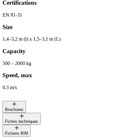
Certifications
EN 81-31
Size
1,4–3,2 m (l) x 1,5–3,1 m (L)
Capacity
500 – 2000 kg
Speed, max
0.3 m/s
Brochures
Fiches techniques
ALIMAK PL
Fichiers BIM
ALIMAK PL 500 – Ascenseur à colis
Gamme dascenseurs dentrepôt