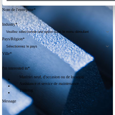
Nom de l'entreprise
*
Industry
*
Pays/Région
*
Ville
*
I'm interested in
*
Matériel neuf, d'occasion ou de location
Assistance et service de maintenance
Training
Message