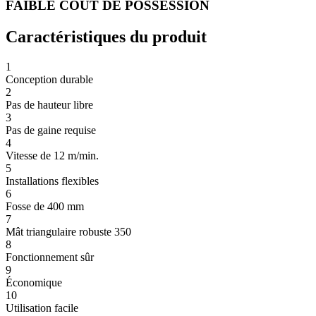
FAIBLE COÛT DE POSSESSION
VITESSE :
12 m/min
Caractéristiques du produit
1
Conception durable
2
Pas de hauteur libre
3
Pas de gaine requise
4
Vitesse de 12 m/min.
5
Installations flexibles
6
Fosse de 400 mm
7
Mât triangulaire robuste 350
8
Fonctionnement sûr
9
Économique
10
Utilisation facile