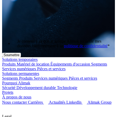
Je consens à ce que le groupe Alimak recueille mes
données conformément à sa
politique de confidentialité
*
Solutions temporaires
Produits
Matériel de location
Équipements d'occasion
Segments
Services numériques
Pièces et services
Solutions permanentes
Segments
Produits
Services numériques
Pièces et services
Pourquoi Alimak
Sécurité
Développement durable
Technologie
Projets
À propos de nous
Nous contacter
Carrières
Actualités
LinkedIn
Alimak Group
Legal