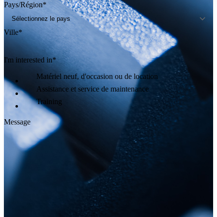
Pays/Région
*
Ville
*
I'm interested in
*
Matériel neuf, d'occasion ou de location
Assistance et service de maintenance
Training
Message