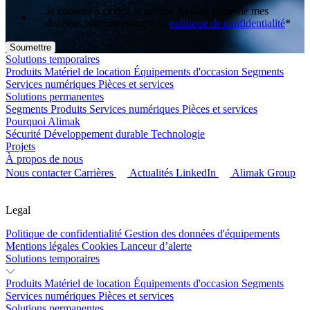
Je consens à ce que le groupe Alimak recueille mes
données conformément à sa
politique de confidentialité
*
Solutions temporaires
Produits
Matériel de location
Équipements d'occasion
Segments
Services numériques
Pièces et services
Solutions permanentes
Segments
Produits
Services numériques
Pièces et services
Pourquoi Alimak
Sécurité
Développement durable
Technologie
Projets
À propos de nous
Nous contacter
Carrières
Actualités
LinkedIn
Alimak Group
Legal
Politique de confidentialité
Gestion des données d'équipements
Mentions légales
Cookies
Lanceur d’alerte
Solutions temporaires
Produits
Matériel de location
Équipements d'occasion
Segments
Services numériques
Pièces et services
Solutions permanentes