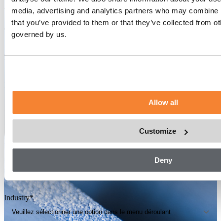
media, advertising and analytics partners who may combine it
Utilisé dans un large éventail d’applications industrielles
Size:
1,04 m (l) x 1,17 m (L)
that you’ve provided to them or that they’ve collected from o
Capacity:
500-1000 kg
governed by us.
Speed:
0.5 m/s
Prénom
*
Nom
*
Allow all
E-mail
*
Customize
Numéro de téléphone
*
Deny
Nom de l'entreprise
*
Industry
*