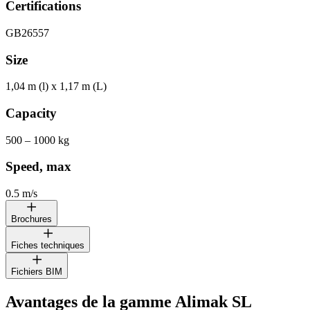
Certifications
GB26557
Size
1,04 m (l) x 1,17 m (L)
Capacity
500 – 1000 kg
Speed, max
0.5 m/s
Brochures
Fiches techniques
ALIMAK SL
Fichiers BIM
ALIMAK SL 500 & 1000
Gamme d’ascenseurs industriels
Avantages de la gamme Alimak SL
ALIMAK SL
Ascenseurs industriels