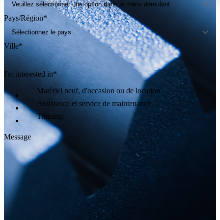
Pays/Région
*
Ville
*
I'm interested in
*
Matériel neuf, d'occasion ou de location
Assistance et service de maintenance
Training
Message