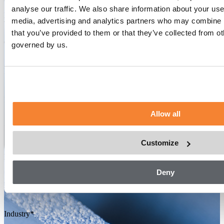
analyse our traffic. We also share information about your use 
Installation de panneaux solaires ou travaux de toiture sur des
media, advertising and analytics partners who may combine it
bâtiments de faible hauteur.
that you’ve provided to them or that they’ve collected from o
Size:
Capacity:
100-100 kg
governed by us.
Speed:
24 m/min
Prénom
*
Nom
*
Allow all
E-mail
*
Customize
Numéro de téléphone
*
Deny
Nom de l'entreprise
*
Industry
*