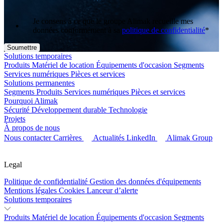
Je consens à ce que le groupe Alimak recueille mes
données conformément à sa
politique de confidentialité
*
Solutions temporaires
Produits
Matériel de location
Équipements d'occasion
Segments
Services numériques
Pièces et services
Solutions permanentes
Segments
Produits
Services numériques
Pièces et services
Pourquoi Alimak
Sécurité
Développement durable
Technologie
Projets
À propos de nous
Nous contacter
Carrières
Actualités
LinkedIn
Alimak Group
Legal
Politique de confidentialité
Gestion des données d'équipements
Mentions légales
Cookies
Lanceur d’alerte
Solutions temporaires
Produits
Matériel de location
Équipements d'occasion
Segments