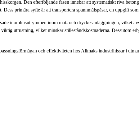
isskorgen. Den efterföljande fasen innebar att systematiskt riva betong
 Dess primära syfte är att transportera spannmålspåsar, en uppgift som ut
änsade inomhusutrymmen inom mat- och dryckesanläggningen, vilket avse
 viktig utrustning, vilket minskar stilleståndskostnaderna. Dessutom erbj
npassningsförmågan och effektiviteten hos Alimaks industrihissar i utma