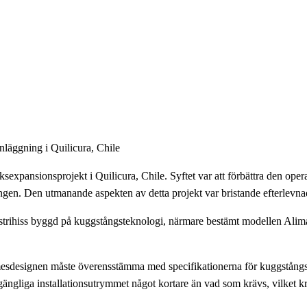
anläggning i Quilicura, Chile
sexpansionsprojekt i Quilicura, Chile. Syftet var att förbättra den operati
ngen. Den utmanande aspekten av detta projekt var bristande efterlevna
ndustrihiss byggd på kuggstångsteknologi, närmare bestämt modellen Al
esdesignen måste överensstämma med specifikationerna för kuggstångshi
gängliga installationsutrymmet något kortare än vad som krävs, vilket k