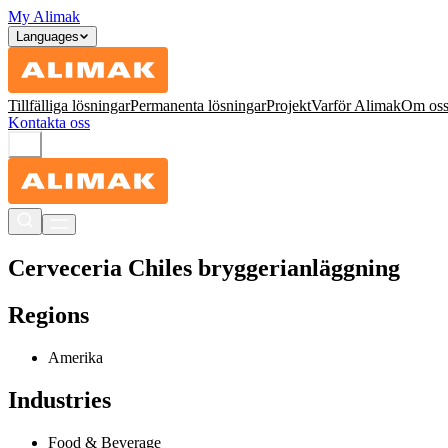
My Alimak
Languages
Tillfälliga lösningar
Permanenta lösningar
Projekt
Varför Alimak
Om os
Kontakta oss
Cerveceria Chiles bryggerianläggning
Regions
Amerika
Industries
Food & Beverage