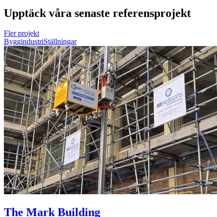
Upptäck våra senaste referensprojekt
Fler projekt
Byggindustri
Ställningar
The Mark Building