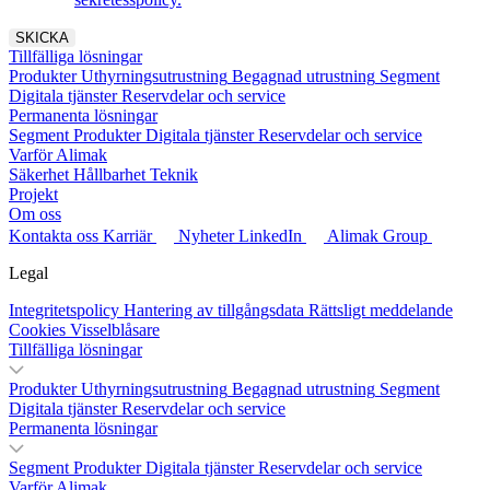
Tillfälliga lösningar
Produkter
Uthyrningsutrustning
Begagnad utrustning
Segment
Digitala tjänster
Reservdelar och service
Permanenta lösningar
Segment
Produkter
Digitala tjänster
Reservdelar och service
Varför Alimak
Säkerhet
Hållbarhet
Teknik
Projekt
Om oss
Kontakta oss
Karriär
Nyheter
LinkedIn
Alimak Group
Legal
Integritetspolicy
Hantering av tillgångsdata
Rättsligt meddelande
Cookies
Visselblåsare
Tillfälliga lösningar
Produkter
Uthyrningsutrustning
Begagnad utrustning
Segment
Digitala tjänster
Reservdelar och service
Permanenta lösningar
Segment
Produkter
Digitala tjänster
Reservdelar och service
Varför Alimak