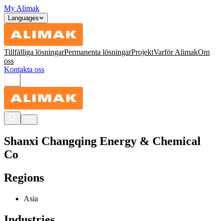
My Alimak
Languages
Tillfälliga lösningar
Permanenta lösningar
Projekt
Varför Alimak
Om
oss
Kontakta oss
Shanxi Changqing Energy & Chemical
Co
Regions
Asia
Industries