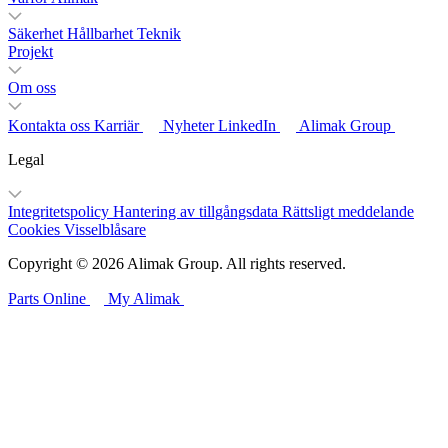
Säkerhet
Hållbarhet
Teknik
Projekt
Om oss
Kontakta oss
Karriär
Nyheter
LinkedIn
Alimak Group
Legal
Integritetspolicy
Hantering av tillgångsdata
Rättsligt meddelande
Cookies
Visselblåsare
Copyright © 2026 Alimak Group. All rights reserved.
Parts Online
My Alimak