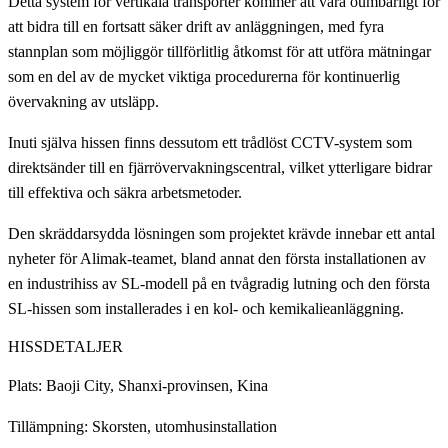
Detta system för vertikala transporter kommer att vara oumbärligt för
att bidra till en fortsatt säker drift av anläggningen, med fyra
stannplan som möjliggör tillförlitlig åtkomst för att utföra mätningar
som en del av de mycket viktiga procedurerna för kontinuerlig
övervakning av utsläpp.
Inuti själva hissen finns dessutom ett trådlöst CCTV-system som
direktsänder till en fjärrövervakningscentral, vilket ytterligare bidrar
till effektiva och säkra arbetsmetoder.
Den skräddarsydda lösningen som projektet krävde innebar ett antal
nyheter för Alimak-teamet, bland annat den första installationen av
en industrihiss av SL-modell på en tvågradig lutning och den första
SL-hissen som installerades i en kol- och kemikalieanläggning.
HISSDETALJER
Plats: Baoji City, Shanxi-provinsen, Kina
Tillämpning: Skorsten, utomhusinstallation