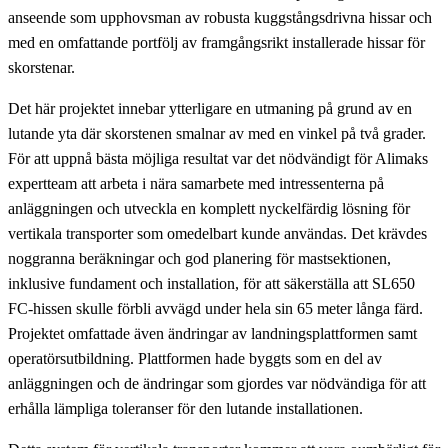
anseende som upphovsman av robusta kuggstångsdrivna hissar och
med en omfattande portfölj av framgångsrikt installerade hissar för
skorstenar.
Det här projektet innebar ytterligare en utmaning på grund av en
lutande yta där skorstenen smalnar av med en vinkel på två grader.
För att uppnå bästa möjliga resultat var det nödvändigt för Alimaks
expertteam att arbeta i nära samarbete med intressenterna på
anläggningen och utveckla en komplett nyckelfärdig lösning för
vertikala transporter som omedelbart kunde användas. Det krävdes
noggranna beräkningar och god planering för mastsektionen,
inklusive fundament och installation, för att säkerställa att SL650
FC-hissen skulle förbli avvägd under hela sin 65 meter långa färd.
Projektet omfattade även ändringar av landningsplattformen samt
operatörsutbildning. Plattformen hade byggts som en del av
anläggningen och de ändringar som gjordes var nödvändiga för att
erhålla lämpliga toleranser för den lutande installationen.