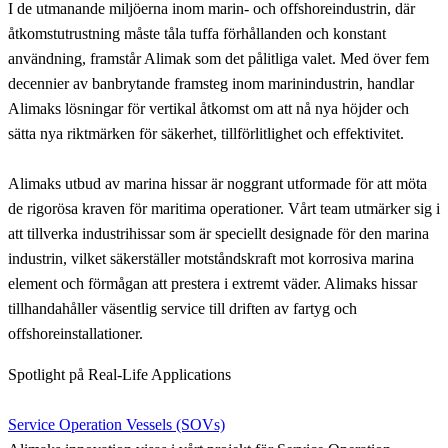
I de utmanande miljöerna inom marin- och offshoreindustrin, där
åtkomstutrustning måste tåla tuffa förhållanden och konstant
användning, framstår Alimak som det pålitliga valet. Med över fem
decennier av banbrytande framsteg inom marinindustrin, handlar
Alimaks lösningar för vertikal åtkomst om att nå nya höjder och
sätta nya riktmärken för säkerhet, tillförlitlighet och effektivitet.
Alimaks utbud av marina hissar är noggrant utformade för att möta
de rigorösa kraven för maritima operationer. Vårt team utmärker sig i
att tillverka industrihissar som är speciellt designade för den marina
industrin, vilket säkerställer motståndskraft mot korrosiva marina
element och förmågan att prestera i extremt väder. Alimaks hissar
tillhandahåller väsentlig service till driften av fartyg och
offshoreinstallationer.
Spotlight på Real-Life Applications
Service Operation Vessels (SOVs)