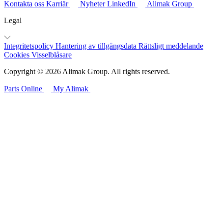
Kontakta oss
Karriär
Nyheter
LinkedIn
Alimak Group
Legal
Integritetspolicy
Hantering av tillgångsdata
Rättsligt meddelande
Cookies
Visselblåsare
Copyright © 2026 Alimak Group. All rights reserved.
Parts Online
My Alimak