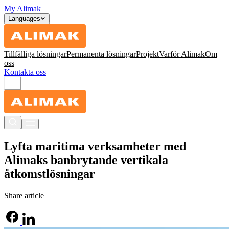
My Alimak
Languages
Tillfälliga lösningar
Permanenta lösningar
Projekt
Varför Alimak
Om
oss
Kontakta oss
Lyfta maritima verksamheter med
Alimaks banbrytande vertikala
åtkomstlösningar
Share article