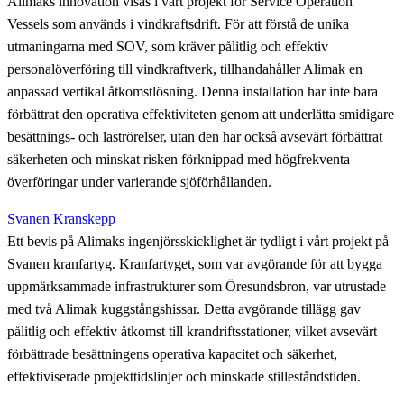
Alimaks innovation visas i vårt projekt för Service Operation
Vessels som används i vindkraftsdrift. För att förstå de unika
utmaningarna med SOV, som kräver pålitlig och effektiv
personalöverföring till vindkraftverk, tillhandahåller Alimak en
anpassad vertikal åtkomstlösning. Denna installation har inte bara
förbättrat den operativa effektiviteten genom att underlätta smidigare
besättnings- och laströrelser, utan den har också avsevärt förbättrat
säkerheten och minskat risken förknippad med högfrekventa
överföringar under varierande sjöförhållanden.
Svanen Kranskepp
Ett bevis på Alimaks ingenjörsskicklighet är tydligt i vårt projekt på
Svanen kranfartyg. Kranfartyget, som var avgörande för att bygga
uppmärksammade infrastrukturer som Öresundsbron, var utrustade
med två Alimak kuggstångshissar. Detta avgörande tillägg gav
pålitlig och effektiv åtkomst till krandriftsstationer, vilket avsevärt
förbättrade besättningens operativa kapacitet och säkerhet,
effektiviserade projekttidslinjer och minskade stilleståndstiden.