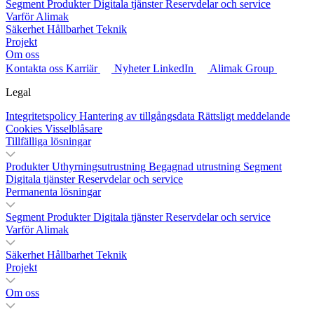
Segment
Produkter
Digitala tjänster
Reservdelar och service
Varför Alimak
Säkerhet
Hållbarhet
Teknik
Projekt
Om oss
Kontakta oss
Karriär
Nyheter
LinkedIn
Alimak Group
Legal
Integritetspolicy
Hantering av tillgångsdata
Rättsligt meddelande
Cookies
Visselblåsare
Tillfälliga lösningar
Produkter
Uthyrningsutrustning
Begagnad utrustning
Segment
Digitala tjänster
Reservdelar och service
Permanenta lösningar
Segment
Produkter
Digitala tjänster
Reservdelar och service
Varför Alimak
Säkerhet
Hållbarhet
Teknik
Projekt
Om oss