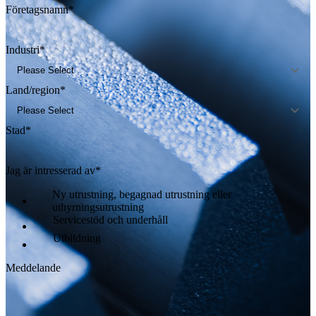
Företagsnamn
*
Industri
*
Land/region
*
Stad
*
Jag är intresserad av
*
Ny utrustning, begagnad utrustning eller
uthyrningsutrustning
Servicestöd och underhåll
Utbildning
Meddelande