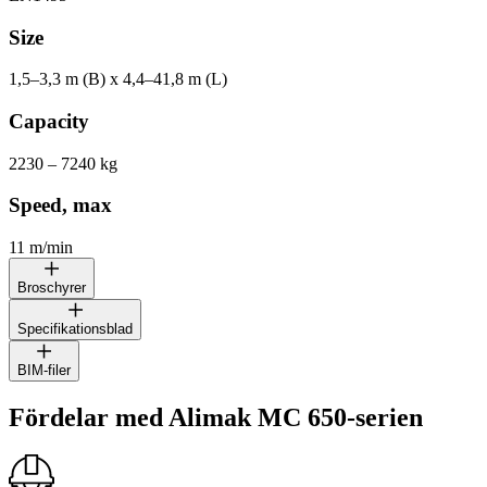
Size
1,5–3,3 m (B) x 4,4–41,8 m (L)
Capacity
2230 – 7240 kg
Speed, max
11 m/min
Broschyrer
Specifikationsblad
ALIMAK MC 650
BIM-filer
ALIMAK MC 650
Serie av mastklättrande arbetsplattformar
Fördelar med Alimak MC 650-serien
ALIMAK MC 650
Serie av mastklättrande arbetsplattformar
Visa i 3D BIM-galleri