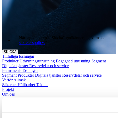
När jag klickar på "Skicka" godkänner jag Alimaks
sekretesspolicy.
*
Tillfälliga lösningar
Produkter
Uthyrningsutrustning
Begagnad utrustning
Segment
Digitala tjänster
Reservdelar och service
Permanenta lösningar
Segment
Produkter
Digitala tjänster
Reservdelar och service
Varför Alimak
Säkerhet
Hållbarhet
Teknik
Projekt
Om oss
Kontakta oss
Karriär
Nyheter
LinkedIn
Alimak Group
Legal
Integritetspolicy
Hantering av tillgångsdata
Rättsligt meddelande