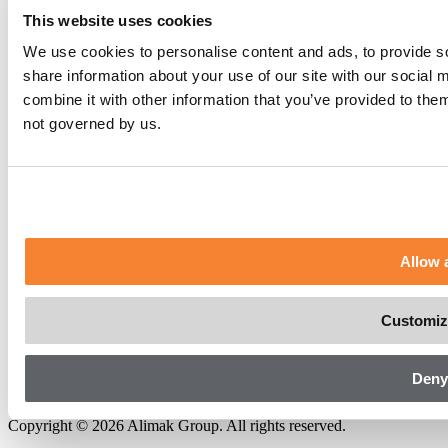
Cookies
Visselblåsare
This website uses cookies
Tillfälliga lösningar
We use cookies to personalise content and ads, to provide so
Produkter
Uthyrningsutrustning
Begagnad utrustning
Segment
share information about your use of our site with our social
Digitala tjänster
Reservdelar och service
combine it with other information that you’ve provided to the
Permanenta lösningar
not governed by us.
Segment
Produkter
Digitala tjänster
Reservdelar och service
Varför Alimak
Säkerhet
Hållbarhet
Teknik
Projekt
Om oss
Allow a
Kontakta oss
Karriär
Nyheter
LinkedIn
Alimak Group
Customiz
Legal
Integritetspolicy
Hantering av tillgångsdata
Rättsligt meddelande
Deny
Cookies
Visselblåsare
Copyright © 2026 Alimak Group. All rights reserved.