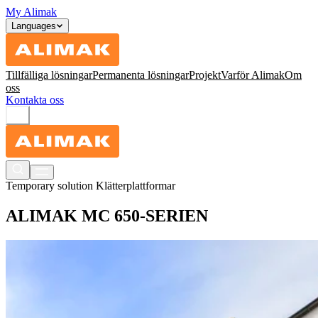
My Alimak
Languages
Tillfälliga lösningar
Permanenta lösningar
Projekt
Varför Alimak
Om
oss
Kontakta oss
Temporary solution
Klätterplattformar
ALIMAK MC 650-SERIEN