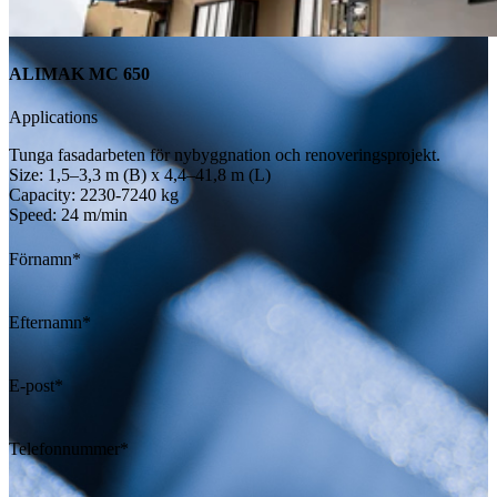
ALIMAK MC 650
Applications
Tunga fasadarbeten för nybyggnation och renoveringsprojekt.
Size:
1,5–3,3 m (B) x 4,4–41,8 m (L)
Capacity:
2230-7240 kg
Speed:
24 m/min
Förnamn
*
Efternamn
*
E-post
*
Telefonnummer
*