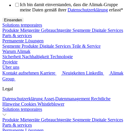
Ich bin damit einverstanden, dass die Alimak-Gruppe
meine Daten gemäß ihrer
Datenschutzerklärung
erfasst
*
Solutions temporaires
Produkte
Mietgeräte
Gebrauchtgeräte
Segmente
Digitale Services
Parts & services
Permanente Lösungen
Segmente
Produkte
Digitale Services
Teile & Service
Warum Alimak
Sicherheit
Nachhaltigkeit
Technologie
Projekte
Über uns
Kontakt aufnehmen
Karriere
Neuigkeiten
LinkedIn
Alimak
Group
Legal
Datenschutzerklärung
Asset-Datenmanagement
Rechtliche
Hinweise
Cookies
Whistleblower
Solutions temporaires
Produkte
Mietgeräte
Gebrauchtgeräte
Segmente
Digitale Services
Parts & services
Permanente Lösungen