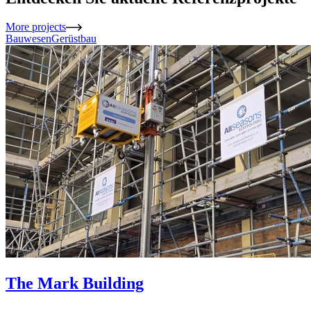
More projects
Bauwesen
Gerüstbau
The Mark Building