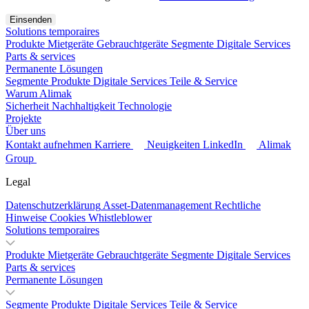
Solutions temporaires
Produkte
Mietgeräte
Gebrauchtgeräte
Segmente
Digitale Services
Parts & services
Permanente Lösungen
Segmente
Produkte
Digitale Services
Teile & Service
Warum Alimak
Sicherheit
Nachhaltigkeit
Technologie
Projekte
Über uns
Kontakt aufnehmen
Karriere
Neuigkeiten
LinkedIn
Alimak
Group
Legal
Datenschutzerklärung
Asset-Datenmanagement
Rechtliche
Hinweise
Cookies
Whistleblower
Solutions temporaires
Produkte
Mietgeräte
Gebrauchtgeräte
Segmente
Digitale Services
Parts & services
Permanente Lösungen
Segmente
Produkte
Digitale Services
Teile & Service