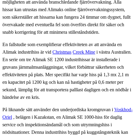
möjligheten att använda branschledande fjärrövervakning. Alla
hissar kan utrustas med Alimaks online fjärrövervakningssystem,
som säkerställer att hissarna kan fungera 24 timmar om dygnet, fullt
övervakade med eventuella fel som överförs direkt för säker och
snabb korrigering för att minimera stilleståndstiden.
En fallstudie som exemplifierar effektiviteten av att använda en
Alimak industrihiss är vid
Christmas
Creek Mine
i västra Australien.
En serie om tre Alimak SE 1200 industrihissar är installerade i
gruvans järnmalmsanläggningar, vilket förbättrar säkerheten och
effektiviteten på plats. Mer specifikt har varje hiss på 1,3 mx 2,1 m
en kapacitet på 1200 kg och kan nå hastigheter på 0,6 meter per
sekund, lämplig för att transportera palllast dagligen och en nödbår i
händelse av en kris.
På liknande sätt använder den underjordiska kromgruvan i
Voskhod-
Oriel
, belägen i Kazakstan, en Alimak SE 1000-hiss för daglig
service och inspektionsändamål och som utrymningshiss i
nödsituationer. Denna industrihiss byggd på kuggstångsteknik kan