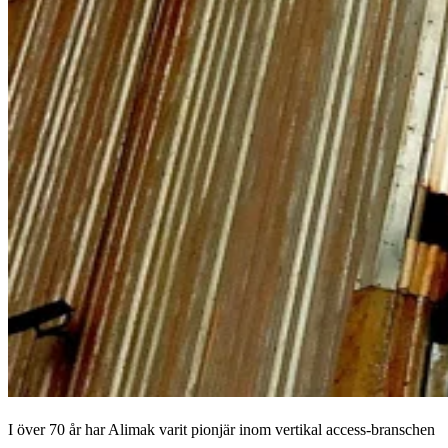
I över 70 år har Alimak varit pionjär inom vertikal access-branschen