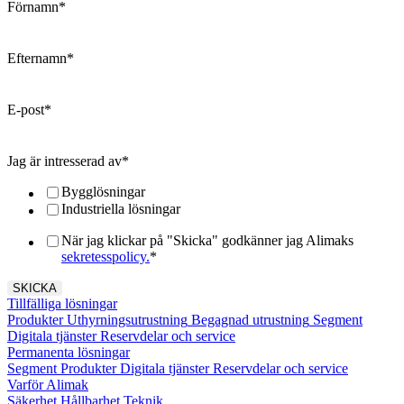
Förnamn
*
Efternamn
*
E-post
*
Jag är intresserad av
*
Bygglösningar
Industriella lösningar
När jag klickar på "Skicka" godkänner jag Alimaks
sekretesspolicy.
*
Tillfälliga lösningar
Produkter
Uthyrningsutrustning
Begagnad utrustning
Segment
Digitala tjänster
Reservdelar och service
Permanenta lösningar
Segment
Produkter
Digitala tjänster
Reservdelar och service
Varför Alimak
Säkerhet
Hållbarhet
Teknik