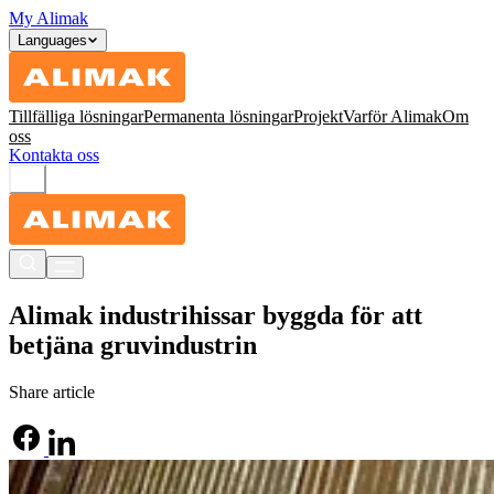
My Alimak
Languages
Tillfälliga lösningar
Permanenta lösningar
Projekt
Varför Alimak
Om
oss
Kontakta oss
Alimak industrihissar byggda för att
betjäna gruvindustrin
Share article