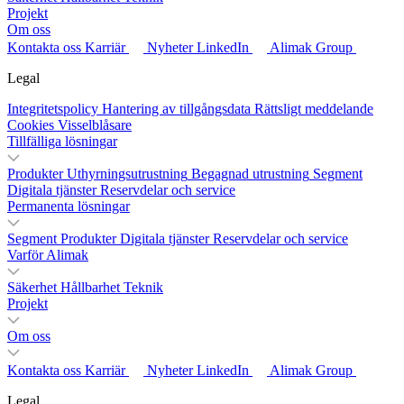
Projekt
Om oss
Kontakta oss
Karriär
Nyheter
LinkedIn
Alimak Group
Legal
Integritetspolicy
Hantering av tillgångsdata
Rättsligt meddelande
Cookies
Visselblåsare
Tillfälliga lösningar
Produkter
Uthyrningsutrustning
Begagnad utrustning
Segment
Digitala tjänster
Reservdelar och service
Permanenta lösningar
Segment
Produkter
Digitala tjänster
Reservdelar och service
Varför Alimak
Säkerhet
Hållbarhet
Teknik
Projekt
Om oss
Kontakta oss
Karriär
Nyheter
LinkedIn
Alimak Group
Legal