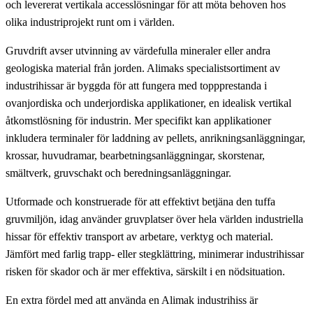
och levererat vertikala accesslösningar för att möta behoven hos
olika industriprojekt runt om i världen.
Gruvdrift avser utvinning av värdefulla mineraler eller andra
geologiska material från jorden. Alimaks specialistsortiment av
industrihissar är byggda för att fungera med toppprestanda i
ovanjordiska och underjordiska applikationer, en idealisk vertikal
åtkomstlösning för industrin. Mer specifikt kan applikationer
inkludera terminaler för laddning av pellets, anrikningsanläggningar,
krossar, huvudramar, bearbetningsanläggningar, skorstenar,
smältverk, gruvschakt och beredningsanläggningar.
Utformade och konstruerade för att effektivt betjäna den tuffa
gruvmiljön, idag använder gruvplatser över hela världen industriella
hissar för effektiv transport av arbetare, verktyg och material.
Jämfört med farlig trapp- eller stegklättring, minimerar industrihissar
risken för skador och är mer effektiva, särskilt i en nödsituation.
En extra fördel med att använda en Alimak industrihiss är