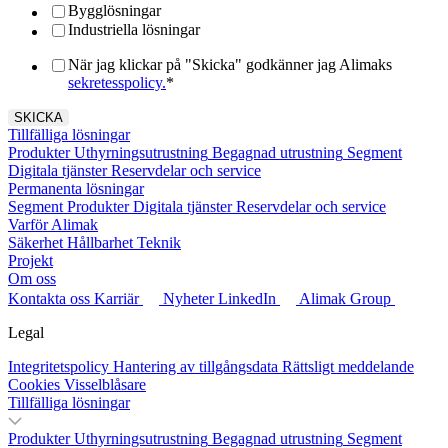
Bygglösningar
Industriella lösningar
När jag klickar på "Skicka" godkänner jag Alimaks
sekretesspolicy.
*
Tillfälliga lösningar
Produkter
Uthyrningsutrustning
Begagnad utrustning
Segment
Digitala tjänster
Reservdelar och service
Permanenta lösningar
Segment
Produkter
Digitala tjänster
Reservdelar och service
Varför Alimak
Säkerhet
Hållbarhet
Teknik
Projekt
Om oss
Kontakta oss
Karriär
Nyheter
LinkedIn
Alimak Group
Legal
Integritetspolicy
Hantering av tillgångsdata
Rättsligt meddelande
Cookies
Visselblåsare
Tillfälliga lösningar
Produkter
Uthyrningsutrustning
Begagnad utrustning
Segment