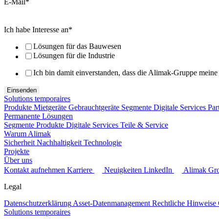
E-Mail
*
Ich habe Interesse an
*
Lösungen für das Bauwesen
Lösungen für die Industrie
Ich bin damit einverstanden, dass die Alimak-Gruppe mein
Solutions temporaires
Produkte
Mietgeräte
Gebrauchtgeräte
Segmente
Digitale Services
Par
Permanente Lösungen
Segmente
Produkte
Digitale Services
Teile & Service
Warum Alimak
Sicherheit
Nachhaltigkeit
Technologie
Projekte
Über uns
Kontakt aufnehmen
Karriere
Neuigkeiten
LinkedIn
Alimak Gr
Legal
Datenschutzerklärung
Asset-Datenmanagement
Rechtliche Hinweise
Solutions temporaires