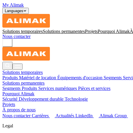
My Alimak
Languages
Solutions temporaires
Solutions permanentes
Projets
Pourquoi Alimak
À
Nous contacter
Solutions temporaires
Produits
Matériel de location
Équipements d'occasion
Segments
Serv
Solutions permanentes
Segments
Produits
Services numériques
Pièces et services
Pourquoi Alimak
Sécurité
Développement durable
Technologie
Projets
À propos de nous
Nous contacter
Carrières
Actualités
LinkedIn
Alimak Group
Legal