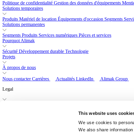
Politique de confidentialité
Gestion des données d'équipements
Mentio
Solutions temporaires
Produits
Matériel de location
Équipements d'occasion
Segments
Serv
Solutions permanentes
Segments
Produits
Services numériques
Pièces et services
Pourquoi Alimak
Sécurité
Développement durable
Technologie
Projets
À propos de nous
Nous contacter
Carrières
Actualités
LinkedIn
Alimak Group
Legal
Politique de confidentialité
Gestion des données d'équipements
Mentio
This website uses cookie
Copyright © 2026 Alimak Group. All rights reserved.
We use cookies to personal
Parts Online
My Alimak
We also share information 