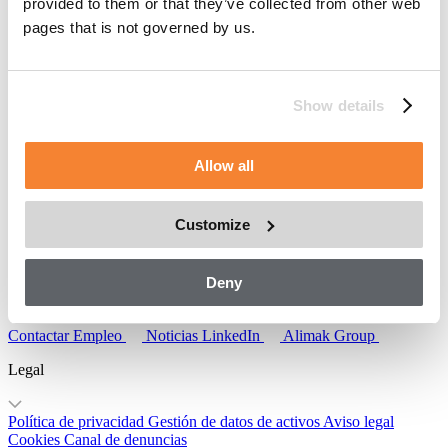
provided to them or that they’ve collected from other web
Legal
pages that is not governed by us.
Política de privacidad
Gestión de datos de activos
Aviso legal
Cookies
Canal de denuncias
Soluciones temporales
Show details
Productos
Equipos de alquiler
Equipo usado
Segmentos
Servicios
digitales
Piezas y servicios
Soluciones permanentes
Allow all
Segmentos
Productos
Servicios digitales
Piezas y servicios
Por qué Alimak
Customize
Seguridad
Sostenibilidad
Tecnología
Proyectos
Deny
Sobre nosotros
Contactar
Empleo
Noticias
LinkedIn
Alimak Group
Legal
Política de privacidad
Gestión de datos de activos
Aviso legal
Cookies
Canal de denuncias