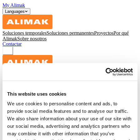
My Alimak
Languages
Soluciones temporales
Soluciones permanentes
Proyectos
Por qué
Alimak
Sobre nosotros
Contactar
Soluciones temporales
Productos
Equipos de alquiler
Equipo usado
Segmentos
Servicios
digitales
Piezas y servicios
This website uses cookies
Soluciones permanentes
We use cookies to personalise content and ads, to
Segmentos
Productos
Servicios digitales
Piezas y servicios
Por qué Alimak
provide social media features and to analyse our traffic.
Seguridad
Sostenibilidad
Tecnología
We also share information about your use of our site with
Proyectos
our social media, advertising and analytics partners who
Sobre nosotros
Contactar
Empleo
Noticias
LinkedIn
Alimak Group
may combine it with other information that you’ve